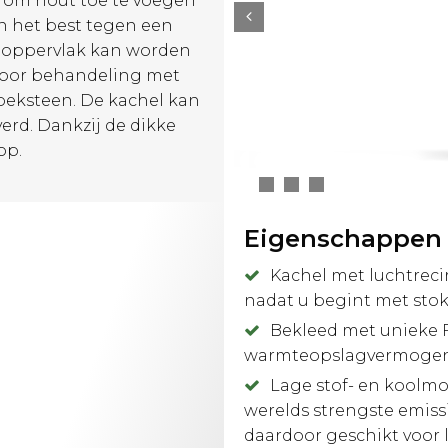
 om hout toe te voegen
an het best tegen een
t oppervlak kan worden
 door behandeling met
speksteen. De kachel kan
erd. Dankzij de dikke
op.
Eigenschappen
Kachel met luchtrecir
nadat u begint met stok
Bekleed met unieke F
warmteopslagvermogen 
Lage stof- en koolmo
werelds strengste emiss
daardoor geschikt voor