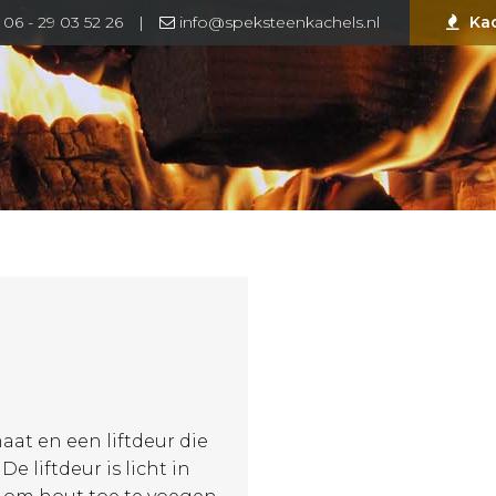
06 - 29 03 52 26
|
info@speksteenkachels.nl
Ka
at en een liftdeur die
e liftdeur is licht in