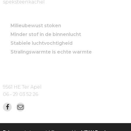
speksteenkachel.
De voordelen op een rijtje
Milieubewust stoken
Minder stof in de binnenlucht
Stabiele luchtvochtigheid
Stralingswarmte is echte warmte
Contactgegevens
9561 HE Ter Apel
06 - 29 03 52 26