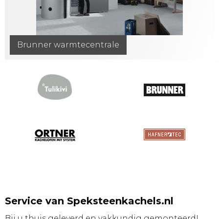
Brunner warmtecentrale
Service van Speksteenkachels.nl
Bij u thuis geleverd en vakkundig gemonteerd!