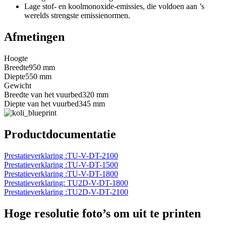
Lage stof- en koolmonoxide-emissies, die voldoen aan ’s
werelds strengste emissienormen.
Afmetingen
Hoogte
Breedte
950 mm
Diepte
550 mm
Gewicht
Breedte van het vuurbed
320 mm
Diepte van het vuurbed
345 mm
Productdocumentatie
Prestatieverklaring :TU-V-DT-2100
Prestatieverklaring :TU-V-DT-1500
Prestatieverklaring :TU-V-DT-1800
Prestatieverklaring: TU2D-V-DT-1800
Prestatieverklaring :TU2D-V-DT-2100
Hoge resolutie foto’s om uit te printen