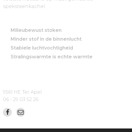
speksteenkachel.
De voordelen op een rijtje
Milieubewust stoken
Minder stof in de binnenlucht
Stabiele luchtvochtigheid
Stralingswarmte is echte warmte
Contactgegevens
9561 HE Ter Apel
06 - 29 03 52 26