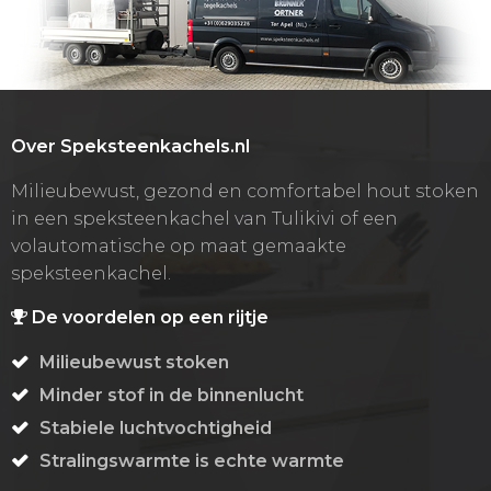
Over Speksteenkachels.nl
Milieubewust, gezond en comfortabel hout stoken
in een speksteenkachel van Tulikivi of een
volautomatische op maat gemaakte
speksteenkachel.
De voordelen op een rijtje
Milieubewust stoken
Minder stof in de binnenlucht
Stabiele luchtvochtigheid
Stralingswarmte is echte warmte