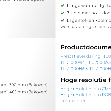
Lange warmteafgifte 
Zuinig met hout doo
Lage stof- en koolmo
werelds strengste emis
Productdocume
Prestatieverklaring : TL
TLU2000/94, TLU2000/95,
TLU2000H/93, TLU2000H/
Hoge resolutie f
rd), 390 mm (Bakoven)
Hoge resolutie foto CMY
rd), 465 mm (Bakoven)
Hoge resolutie foto RGB
Fotorechten