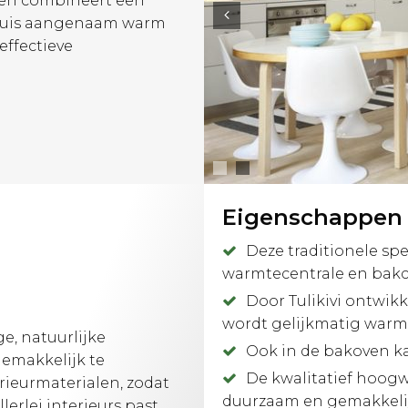
en combineert een
 huis aangenaam warm
effectieve
Eigenschappen
Deze traditionele sp
warmtecentrale en bak
Door Tulikivi ontwik
wordt gelijkmatig warm,
e, natuurlijke
Ook in de bakoven k
gemakkelijk te
De kwalitatief hoogw
ieurmaterialen, zodat
duurzaam en gemakkelij
erlei interieurs past.