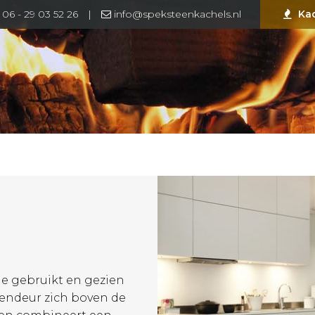
06 - 29 03 52 26
|
info@speksteenkachels.nl
Ka
ie gebruikt en gezien
vendeur zich boven de