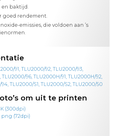
en baktijd.
r goed rendement.
noxide-emissies, die voldoen aan ’s
sienormen.
ntatie
U2000/91, TLU2000/92, TLU2000/93,
 TLU2000/96, TLU2000H/91, TLU2000H/92,
94, TLU2000/S1, TLU2000/S2, TLU2000/50
oto’s om uit te printen
K (300dpi)
 png (72dpi)