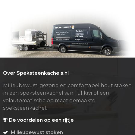
Over Speksteenkachels.nl
Milieubewust, gezond en comfortabel hout stoken
in een speksteenkachel van Tulikivi of een
volautomatische op maat gemaakte
speksteenkachel.
De voordelen op een rijtje
Milieubewust stoken