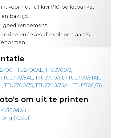
kt voor het Tulikivi P10-pelletpakket.
en baktijd.
r goed rendement.
noxide-emissies, die voldoen aan ’s
sienormen.
ntatie
U2700, TTU2700AL, TTU2700/2,
 TTU2700/5AL, TTU2700/51, TTU2700/51AL,
L, TTU2700/75, TTU2700/75AL, TTU2700/76
oto’s om uit te printen
K (300dpi)
 png (72dpi)