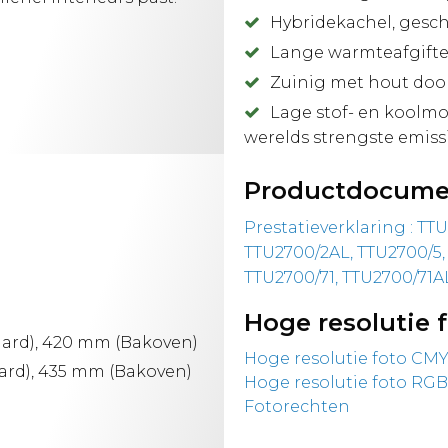
Hybridekachel, geschi
Lange warmteafgifte 
Zuinig met hout doo
Lage stof- en koolmo
werelds strengste emis
Productdocume
Prestatieverklaring : TT
TTU2700/2AL, TTU2700/5,
TTU2700/71, TTU2700/71A
Hoge resolutie f
ard), 420 mm (Bakoven)
Hoge resolutie foto CMY
rd), 435 mm (Bakoven)
Hoge resolutie foto RGB
Fotorechten