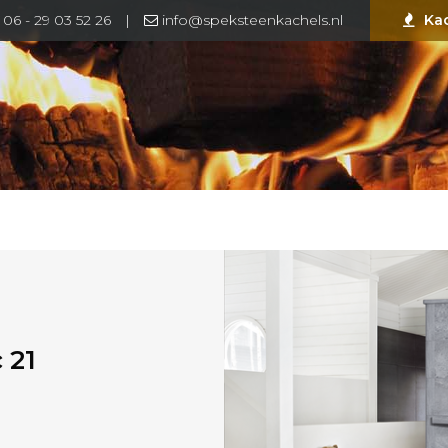
06 - 29 03 52 26
|
info@speksteenkachels.nl
Ka
 21