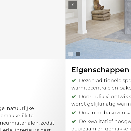
Eigenschappen
Deze traditionele sp
warmtecentrale en bak
Door Tulikivi ontwik
wordt gelijkmatig warm,
e, natuurlijke
Ook in de bakoven k
gemakkelijk te
De kwalitatief hoogw
ieurmaterialen, zodat
duurzaam en gemakkelij
erlei interieurs past.