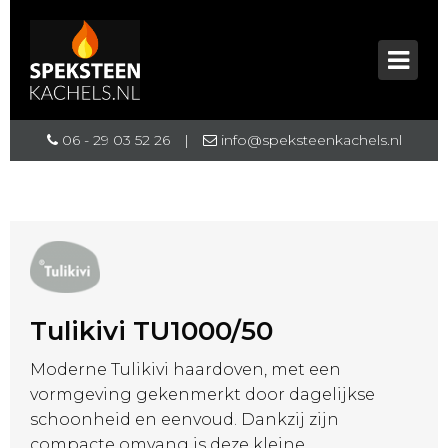
06 - 29 03 52 26
|
info@speksteenkachels.nl
Tulikivi TU1000/50
Moderne Tulikivi haardoven, met een
vormgeving gekenmerkt door dagelijkse
schoonheid en eenvoud. Dankzij zijn
compacte omvang is deze kleine