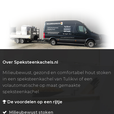
Over Speksteenkachels.nl
Milieubewust, gezond en comfortabel hout stoken
in een speksteenkachel van Tulikivi of een
volautomatische op maat gemaakte
speksteenkachel.
De voordelen op een rijtje
Milieubewust stoken