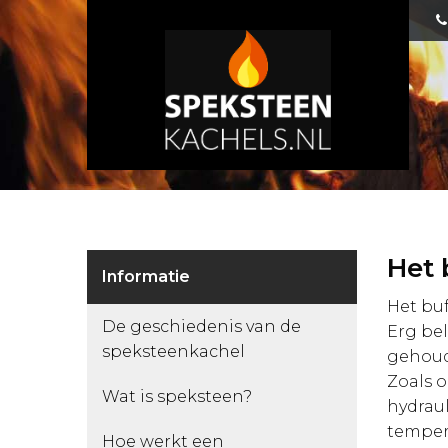
Het 
Informatie
Het buf
De geschiedenis van de
Erg bel
speksteenkachel
gehoude
Zoals o
Wat is speksteen?
hydraul
temper
Hoe werkt een