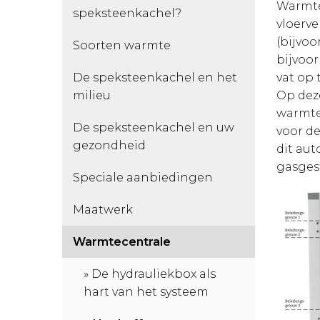
Warmte 
speksteenkachel?
vloerve
(bijvoo
Soorten warmte
bijvoo
De speksteenkachel en het
vat op 
milieu
Op deze
warmte
De speksteenkachel en uw
voor d
gezondheid
dit au
gasgest
Speciale aanbiedingen
Maatwerk
Warmtecentrale
De hydrauliekbox als
hart van het systeem