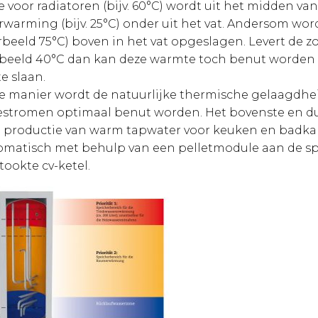
voor radiatoren (bijv. 60°C) wordt uit het midden va
rwarming (bijv. 25°C) onder uit het vat. Andersom wor
rbeeld 75°C) boven in het vat opgeslagen. Levert de zo
rbeeld 40°C dan kan deze warmte toch benut worden 
te slaan.
 manier wordt de natuurlijke thermische gelaagdheid
stromen optimaal benut worden. Het bovenste en dus 
e productie van warm tapwater voor keuken en badka
tomatisch met behulp van een pelletmodule aan de s
ookte cv-ketel.