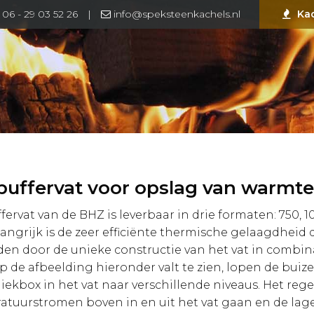
06 - 29 03 52 26
|
info@speksteenkachels.nl
Ka
buffervat voor opslag van warmte
fervat van de BHZ is leverbaar in drie formaten: 750, 10
angrijk is de zeer efficiënte thermische gelaagdheid d
n door de unieke constructie van het vat in combina
p de afbeelding hieronder valt te zien, lopen de buiz
iekbox in het vat naar verschillende niveaus. Het reg
atuurstromen boven in en uit het vat gaan en de la