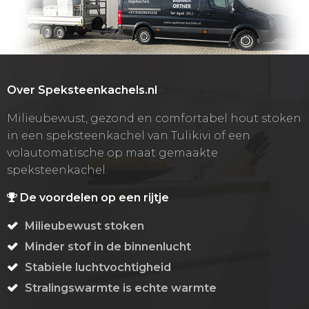
Over Speksteenkachels.nl
Milieubewust, gezond en comfortabel hout stoken
in een speksteenkachel van Tulikivi of een
volautomatische op maat gemaakte
speksteenkachel.
De voordelen op een rijtje
Milieubewust stoken
Minder stof in de binnenlucht
Stabiele luchtvochtigheid
Stralingswarmte is echte warmte